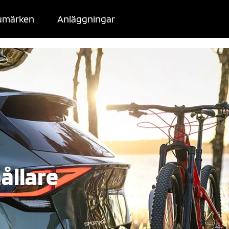
umärken
Anläggningar
ållare