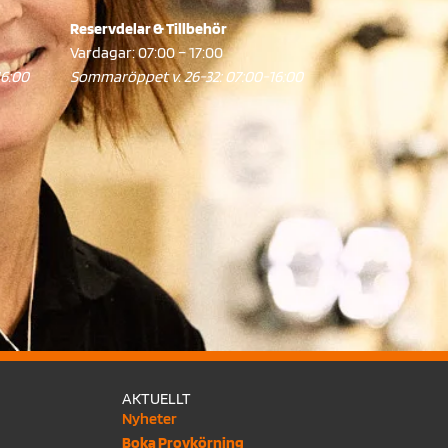
Reservdelar & Tillbehör
Vardagar: 07:00 – 17:00
16:00
Sommaröppet v. 26-32: 07:00-16:00
AKTUELLT
Nyheter
Boka Provkörning