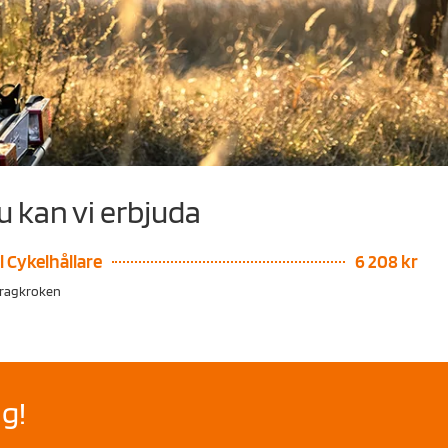
u kan vi erbjuda
l Cykelhållare
6 208 kr
dragkroken
g!