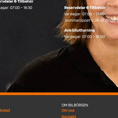
rvdelar & Tillbehör
agar: 07:00 – 16:30
Reservdelar & Tillbehör
Vardagar: 07:00 – 17:00
Sommaröppet v. 26-33: 07:00-
Avis biluthyrning
Vardagar: 07:00 – 16:00
OM BILBÖRSEN
rkstad
Om oss
Kontakt