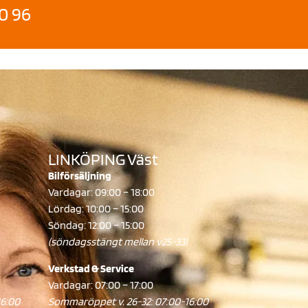
0 96
LINKÖPING Väst
Bilförsäljning
Vardagar: 09:00 – 18:00
Lördag: 10:00 – 15:00
Söndag: 12:00 – 15:00
(söndagsstängt mellan v25-33)
Verkstad & Service
Vardagar: 07:00 – 17:00
16:00
Sommaröppet v. 26-32: 07:00-16:00