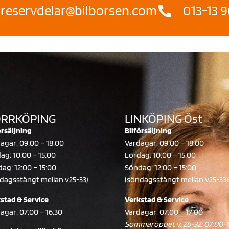
reservdelar@bilborsen.com
013-13 9
RRKÖPING
LINKÖPING Öst
örsäljning
Bilförsäljning
agar: 09:00 – 18:00
Vardagar: 09:00 – 18:00
ag: 10:00 – 15:00
Lördag: 10:00 – 15:00
ag: 12:00 – 15:00
Söndag: 12:00 – 15:00
dagsstängt mellan v25-33)
(söndagsstängt mellan v25-33)
stad & Service
Verkstad & Service
agar: 07:00 – 16:30
Vardagar: 07:00 – 17:00
Sommaröppet v. 26-32: 07:00-