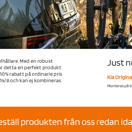
Just n
elhållare. Med en robust
är detta en perfekt produkt
 10% rabatt på ordinarie pris
Kia Origina
-14/8 och kan ej kombineras
Monteras på 
eställ produkten från oss redan ida