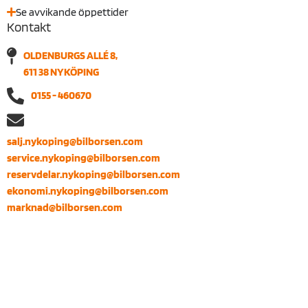
Se avvikande öppettider
Kontakt
OLDENBURGS ALLÉ 8,
611 38 NYKÖPING
0155 - 460670
salj.nykoping@bilborsen.com
service.nykoping@bilborsen.com
reservdelar.nykoping@bilborsen.com
ekonomi.nykoping@bilborsen.com
marknad@bilborsen.com