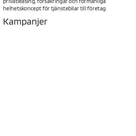
privatleasing, försäkringar och förmånliga
helhetskoncept för tjänstebilar till företag.
Kampanjer
KIA EV2
ELBILSPREMIEN – FÖR NYA
OCH BEGAGNADE ELBILAR