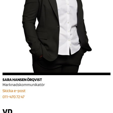
SARA HANSEN ÖRQVIST
Marknadskommunikatör
Skicka e-post
011-470 72 47
VD