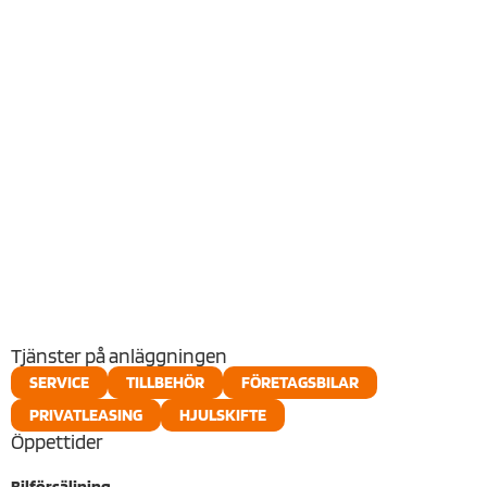
KIA SPORTAGE PLUG-IN
KIA EV5
HYBRID
KIA SORENTO PLUG-IN
NYA KIA EV6 GT & KIA EV9
HYBRID
GT
Tjänster på anläggningen
SERVICE
TILLBEHÖR
FÖRETAGSBILAR
PRIVATLEASING
HJULSKIFTE
Öppettider
Bilförsäljning