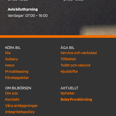
Avis biluthyrning
Vardagar: 07:00 – 16:00
KÖPA BIL
ÄGA BIL
Kia
Service och verkstad
Subaru
Tillbehör
Iveco
Tvätt och rekond
Privatleasing
Hjulskifte
Företagsbilar
OM BILBÖRSEN
AKTUELLT
Om oss
Nyheter
Kontakt
Boka Provkörning
Våra anläggningar
Integritetspolicy