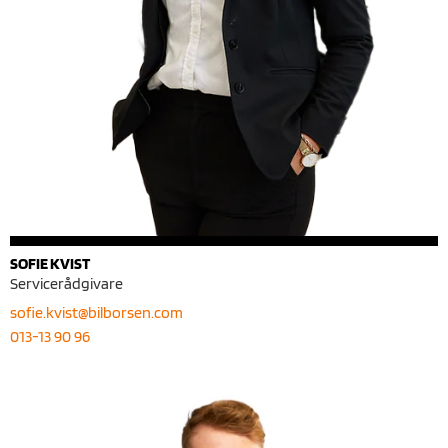
SOFIE KVIST
Servicerådgivare
sofie.kvist@bilborsen.com
013-13 90 96