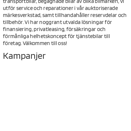
transportbilar, begagnade bilar av olika bilmärken, vi
utför service och reparationer i vår auktoriserade
märkesverkstad, samt tillhandahåller reservdelar och
tillbehör. Vi har noggrant utvalda lösningar för
finansiering, privatleasing, försäkringar och
förmånliga helhetskoncept för tjänstebilar till
företag. Välkommen till oss!
Kampanjer
ELBILSPREMIEN – FÖR NYA
SUBARU UNCHARTED
OCH BEGAGNADE ELBILAR