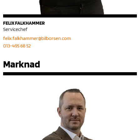
FELIX FALKHAMMER
Servicechef
felix.falkhammer@bilborsen.com
013-495 68 52
Marknad