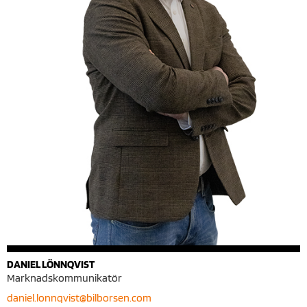
DANIEL LÖNNQVIST
Marknadskommunikatör
daniel.lonnqvist@bilborsen.com