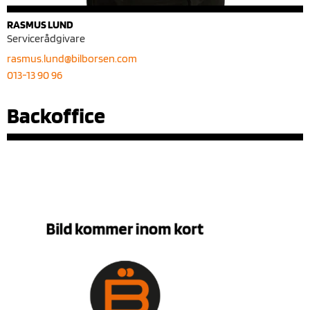
RASMUS LUND
Servicerådgivare
rasmus.lund@bilborsen.com
013-13 90 96
Backoffice