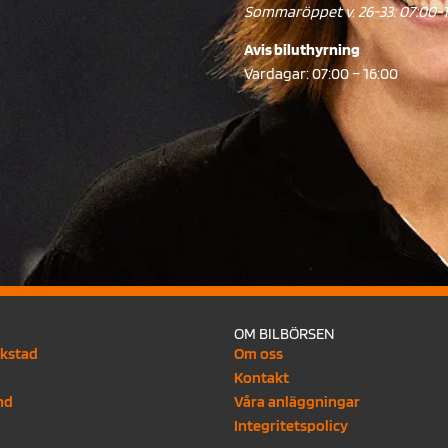
Sommaröppet v. 26-33: 07:00-
Avis biluthyrning
Vardagar: 07:00 – 16:00
OM BILBÖRSEN
rkstad
Om oss
Kontakt
nd
Våra anläggningar
Integritetspolicy