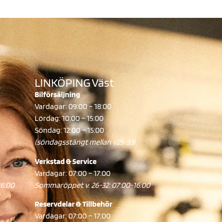
LINKÖPING Väst
Bilförsäljning
Vardagar: 09:00 – 18:00
Lördag: 10:00 – 15:00
Söndag: 12:00 – 15:00
(söndagsstängt mellan v25-33)
Verkstad & Service
Vardagar: 07:00 – 17:00
16:00
Sommaröppet v. 26-32: 07:00-16:00
Reservdelar & Tillbehör
Vardagar: 07:00 – 17:00