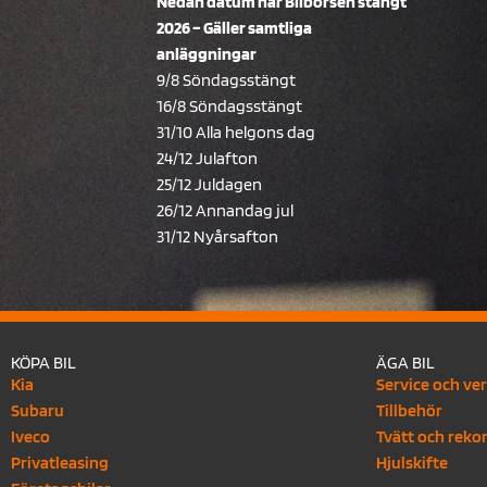
Nedan datum har Bilbörsen stängt
2026 – Gäller samtliga
anläggningar
9/8 Söndagsstängt
16/8 Söndagsstängt
31/10 Alla helgons dag
24/12 Julafton
25/12 Juldagen
26/12 Annandag jul
31/12 Nyårsafton
KÖPA BIL
ÄGA BIL
Kia
Service och ve
Subaru
Tillbehör
Iveco
Tvätt och reko
Privatleasing
Hjulskifte