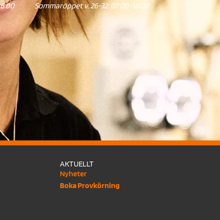
16:00
Sommaröppet v. 26-32: 07:00-16:00
AKTUELLT
Nyheter
Boka Provkörning