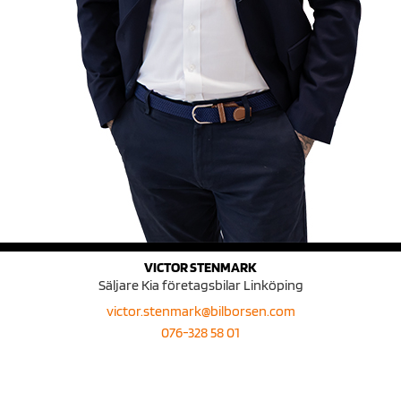
VICTOR STENMARK
Säljare Kia företagsbilar Linköping
victor.stenmark@bilborsen.com
076-328 58 01