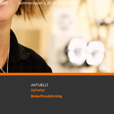
16:00
Sommaröppet v. 26-32: 07:00-16:00
AKTUELLT
Nyheter
Boka Provkörning