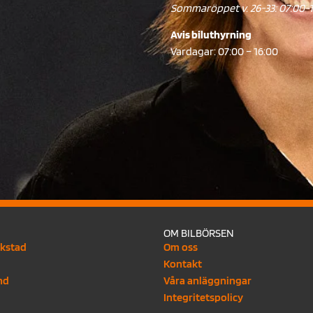
Sommaröppet v. 26-33: 07:00-
Avis biluthyrning
Vardagar: 07:00 – 16:00
OM BILBÖRSEN
rkstad
Om oss
Kontakt
nd
Våra anläggningar
Integritetspolicy