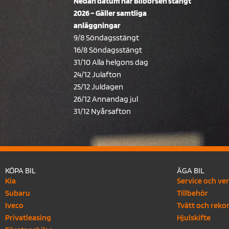
Nedan datum har Bilbörsen stängt
2026 – Gäller samtliga
anläggningar
9/8 Söndagsstängt
16/8 Söndagsstängt
31/10 Alla helgons dag
24/12 Julafton
25/12 Juldagen
26/12 Annandag jul
31/12 Nyårsafton
KÖPA BIL
ÄGA BIL
Kia
Service och ve
Subaru
Tillbehör
Iveco
Tvätt och reko
Privatleasing
Hjulskifte