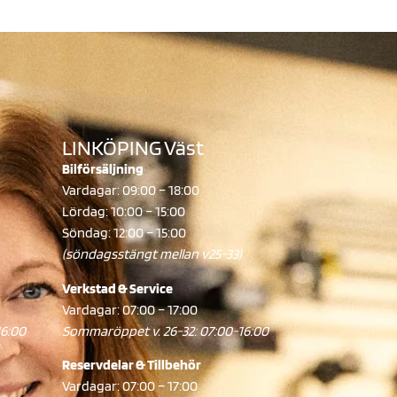
LINKÖPING Väst
Bilförsäljning
Vardagar: 09:00 – 18:00
Lördag: 10:00 – 15:00
Söndag: 12:00 – 15:00
(söndagsstängt mellan v25-33)
Verkstad & Service
Vardagar: 07:00 – 17:00
16:00
Sommaröppet v. 26-32: 07:00-16:00
Reservdelar & Tillbehör
Vardagar: 07:00 – 17:00