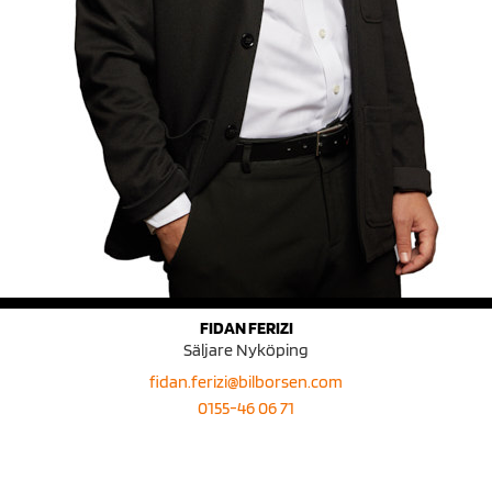
FIDAN FERIZI
Säljare Nyköping
fidan.ferizi@bilborsen.com
0155-46 06 71