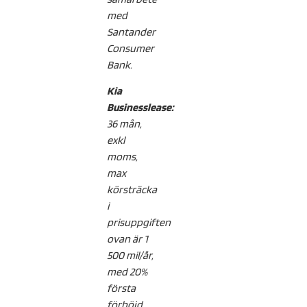
med
Santander
Consumer
Bank.
Kia
Businesslease:
36 mån,
exkl
moms,
max
körsträcka
i
prisuppgiften
ovan är 1
500 mil/år,
med 20%
första
förhöjd