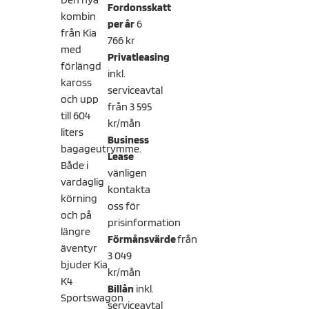
Fordonsskatt
kombin
per år
6
från Kia
766 kr
med
Privatleasing
förlängd
inkl.
kaross
serviceavtal
och upp
från 3 595
till 604
kr/mån
liters
Business
bagageutrymme.
Lease
Både i
vänligen
vardaglig
kontakta
körning
oss för
och på
prisinformation
längre
Förmånsvärde
från
äventyr
3 049
bjuder Kia
kr/mån
K4
Billån
inkl.
Sportswagon
serviceavtal