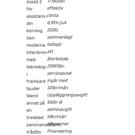
171600kr,
Assist 2
effektiv
för
ränta
assistans i
6,95% (juli
din
2026),
körning.
sammanlagt
Den
belopp
moderna
att
interiören
återbetala
med
239915kr,
teknologi
serviceavtal
i
ingår med
framkant
325kr/mån.
bjuder
Uppläggningsavgift
bland
592kr &
annat på
adminavgift
en
59kr/mån
tredelad
tillkommer.
panoramaskärm,
Finansiering
trådlös