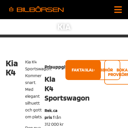
KIA
Kia
Kia K4
Prisuppgifter
Sportswagon.
K4
FAKTABLAD
TILLBEHÖR
BOKA
PROVKÖR
Kommer
Kia
snart.
K4
Med
Sportswagon
elegant
silhuett
och gott
Rek. ca
om plats.
pris
från
312 000 kr
Den nya