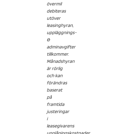
övermil
debiteras
utöver
leasinghyran,
uppläggnings-
&
adminavgifter
tillkommer.
Månadshyran
är rörlig
och kan
förändras
baserat
på
framtida
justeringar
i
leasegivarens
upplåningskostnader.