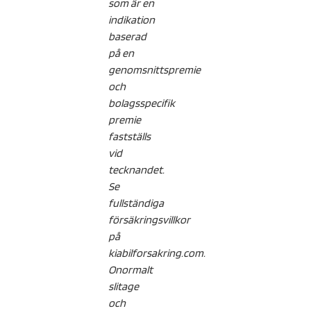
som är en
indikation
baserad
på en
genomsnittspremie
och
bolagsspecifik
premie
fastställs
vid
tecknandet.
Se
fullständiga
försäkringsvillkor
på
kiabilforsakring.com.
Onormalt
slitage
och