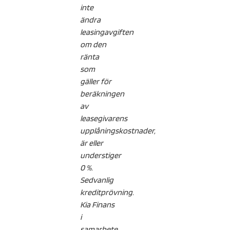
inte
ändra
leasingavgiften
om den
ränta
som
gäller för
beräkningen
av
leasegivarens
upplåningskostnader,
är eller
understiger
0 %.
Sedvanlig
kreditprövning.
Kia Finans
i
samarbete