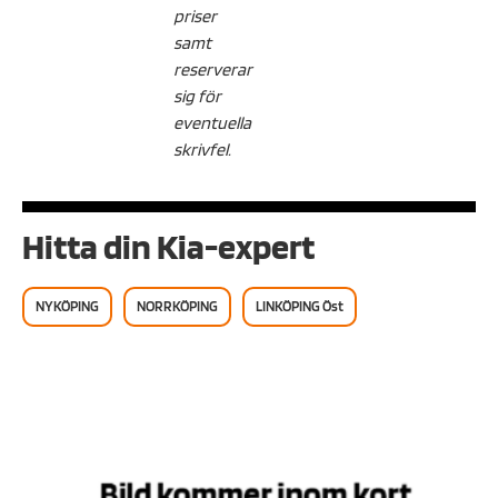
priser
samt
reserverar
sig för
eventuella
skrivfel.
Hitta din Kia-expert
NYKÖPING
NORRKÖPING
LINKÖPING Öst