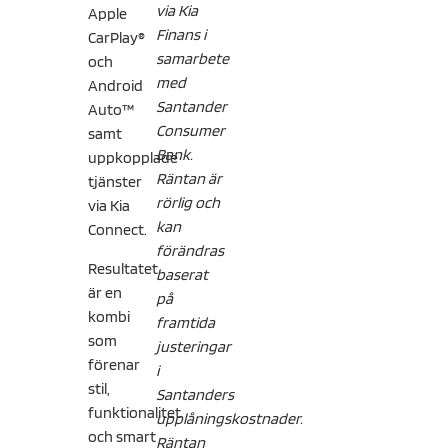
via Kia
Apple
Finans i
CarPlay®
samarbete
och
med
Android
Santander
Auto™
Consumer
samt
Bank.
uppkopplade
Räntan är
tjänster
rörlig och
via Kia
kan
Connect.
förändras
Resultatet
baserat
är en
på
kombi
framtida
som
justeringar
förenar
i
stil,
Santanders
funktionalitet
upplåningskostnader.
och smart
Räntan