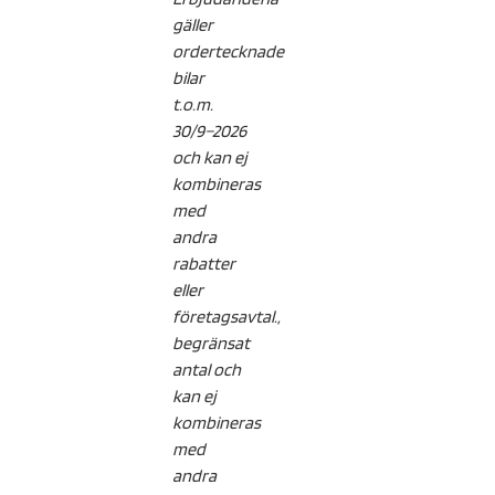
gäller
ordertecknade
bilar
t.o.m.
30/9–2026
och kan ej
kombineras
med
andra
rabatter
eller
företagsavtal.,
begränsat
antal och
kan ej
kombineras
med
andra