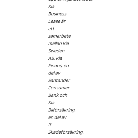
Kia
Business
Lease är
ett
samarbete
mellan Kia
Sweden
AB, Kia
Finans, en
del av
Santander
Consumer
Bank och
Kia
Bilförsäkring,
en del av
If
Skadeförsäkring.