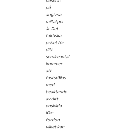
baserat
på
angivna
miltal per
år. Det
faktiska
priset för
ditt
serviceavtal
kommer
att
fastställas
med
beaktande
av ditt
enskilda
Kia-
fordon,
vilket kan