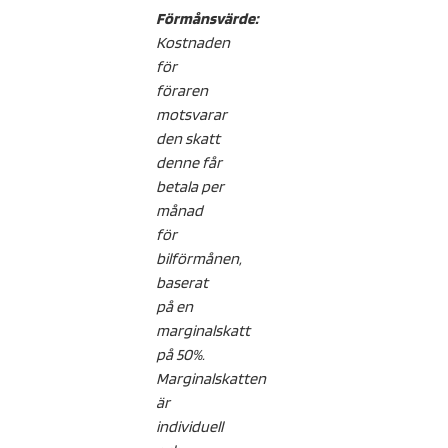
Förmånsvärde:
Kostnaden
för
föraren
motsvarar
den skatt
denne får
betala per
månad
för
bilförmånen,
baserat
på en
marginalskatt
på 50%.
Marginalskatten
är
individuell