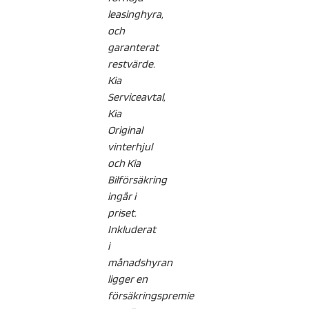
leasinghyra,
och
garanterat
restvärde.
Kia
Serviceavtal,
Kia
Original
vinterhjul
och Kia
Bilförsäkring
ingår i
priset.
Inkluderat
i
månadshyran
ligger en
försäkringspremie