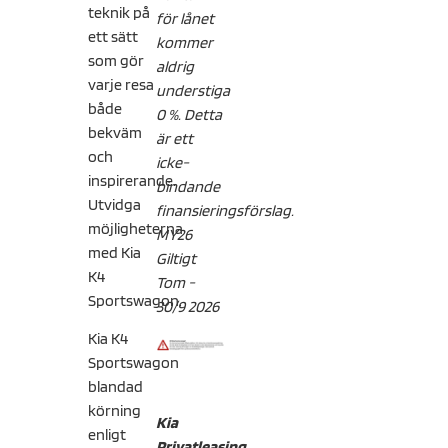
teknik på
för lånet
ett sätt
kommer
som gör
aldrig
varje resa
understiga
både
0 %. Detta
bekväm
är ett
och
icke-
inspirerande.
bindande
Utvidga
finansieringsförslag.
möjligheterna
MY26
med Kia
Giltigt
K4
Tom -
Sportswagon.
30/9 2026
Kia K4
Sportswagon
blandad
körning
Kia
enligt
Privatleasing