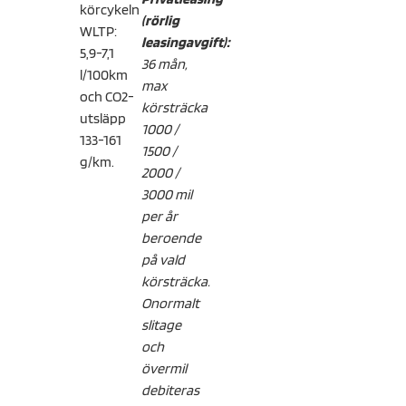
körcykeln
(rörlig
WLTP:
leasingavgift):
5,9-7,1
36 mån,
l/100km
max
och CO2-
körsträcka
utsläpp
1000 /
133-161
1500 /
g/km.
2000 /
3000 mil
per år
beroende
på vald
körsträcka.
Onormalt
slitage
och
övermil
debiteras