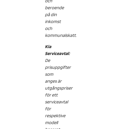
och
beroende
på din
inkomst
och
kommunalskatt.
Kia
Serviceavtal:
De
prisuppgifter
som
anges är
utgångspriser
för ett
serviceavtal
för
respektive
modell