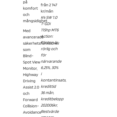
på
från 2 147
komfort
kr/mån
och
K4 SW 1.0
mångsidighet.
T-GDi
115hp MT6
Med
Action:
avancerade
Räntan är
säkerhetsfunktioner
rörlig och
som
för
Blind-
närvarande
Spot View
6,25%, 30%
Monitor,
i
Highway
kontantinsats,
Driving
kredittid
Assist 2.0
36 mån,
och
kreditbelopp
Forward
202006kr,
Collision-
Restvärde
Avoidance