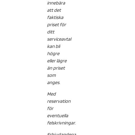
innebära
att det
faktiska
priset för
ditt
serviceavtal
kan bli
högre
eller lägre
än priset
som
anges.
Med
reservation
för
eventuella
felskrivningar.
Erbjudandena