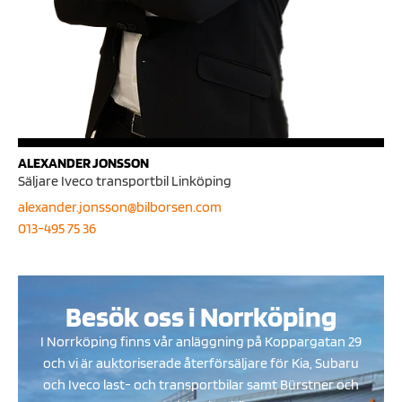
ALEXANDER JONSSON
Säljare Iveco transportbil Linköping
alexander.jonsson@bilborsen.com
013-495 75 36
Besök oss i Norrköping
I Norrköping finns vår anläggning på Koppargatan 29
och vi är auktoriserade återförsäljare för Kia, Subaru
och Iveco last- och transportbilar samt Bürstner och