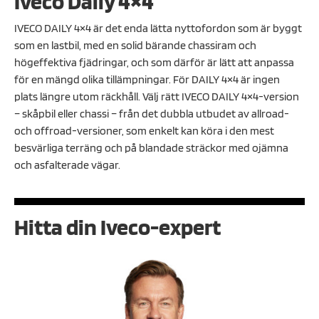
Iveco Daily 4×4
IVECO DAILY 4×4 är det enda lätta nyttofordon som är byggt
som en lastbil, med en solid bärande chassiram och
högeffektiva fjädringar, och som därför är lätt att anpassa
för en mängd olika tillämpningar. För DAILY 4×4 är ingen
plats längre utom räckhåll. Välj rätt IVECO DAILY 4×4-version
– skåpbil eller chassi – från det dubbla utbudet av allroad-
och offroad-versioner, som enkelt kan köra i den mest
besvärliga terräng och på blandade sträckor med ojämna
och asfalterade vägar.
Hitta din Iveco-expert