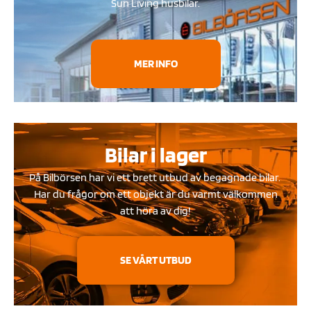
Sun Living husbilar.
MER INFO
Bilar i lager
På Bilbörsen har vi ett brett utbud av begagnade bilar.
Har du frågor om ett objekt är du varmt välkommen
att höra av dig!
SE VÅRT UTBUD