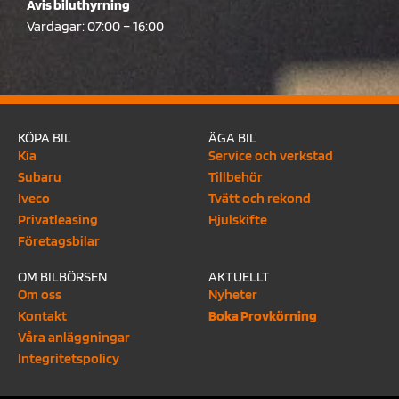
Avis biluthyrning
Vardagar: 07:00 – 16:00
KÖPA BIL
ÄGA BIL
Kia
Service och verkstad
Subaru
Tillbehör
Iveco
Tvätt och rekond
Privatleasing
Hjulskifte
Företagsbilar
OM BILBÖRSEN
AKTUELLT
Om oss
Nyheter
Kontakt
Boka Provkörning
Våra anläggningar
Integritetspolicy